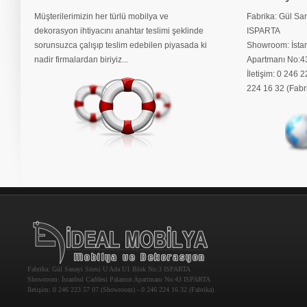
Müşterilerimizin her türlü mobilya ve
Fabrika: Gül Sa
dekorasyon ihtiyacını anahtar teslimi şeklinde
ISPARTA
sorunsuzca çalışıp teslim edebilen piyasada ki
Showroom: İsta
nadir firmalardan biriyiz...
Apartmanı No:4
İletişim: 0 246
224 16 32 (Fabrik
Fabrika: Gül Sanayi Sitesi U Ada U1 Blok No:3 ISPARTA
Showroom: İstanbul Caddesi Palamut Apartmanı No:43 ISPARTA
İletişim: 0 246 223 57 07 (Showroom) - 0 246 224 16 32 (Fabrika)