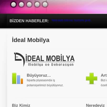
BİZDEN HABERLER:
Yeni web sitemiz hizmete girdi.
İdeal Mobilya
Büyüyoruz...
Art
Isparta piyasasında iş
Bizi
potansiyelimizi büyütüyoruz.
özell
Biz Kimiz
Neredeyiz